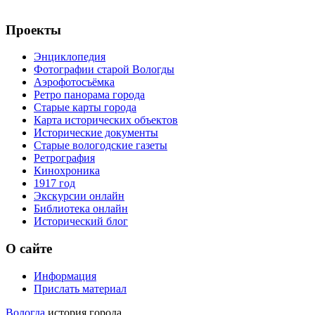
Проекты
Энциклопедия
Фотографии старой Вологды
Аэрофотосъёмка
Ретро панорама города
Старые карты города
Карта исторических объектов
Исторические документы
Старые вологодские газеты
Ретрография
Кинохроника
1917 год
Экскурсии онлайн
Библиотека онлайн
Исторический блог
О сайте
Информация
Прислать материал
Вологда
история города