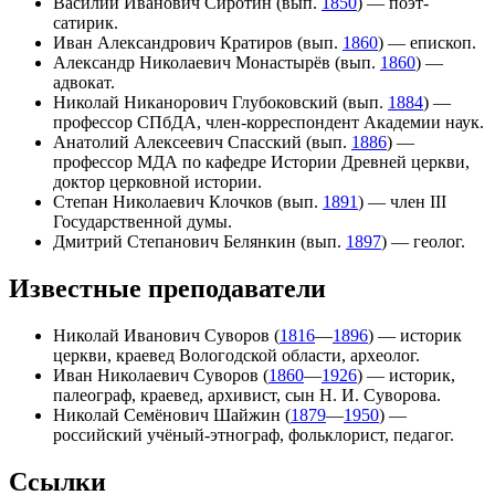
Василий Иванович Сиротин (вып.
1850
) — поэт-
сатирик.
Иван Александрович Кратиров (вып.
1860
) — епископ.
Александр Николаевич Монастырёв (вып.
1860
) —
адвокат.
Николай Никанорович Глубоковский (вып.
1884
) —
профессор СПбДА, член-корреспондент Академии наук.
Анатолий Алексеевич Спасский (вып.
1886
) —
профессор МДА по кафедре Истории Древней церкви,
доктор церковной истории.
Степан Николаевич Клочков (вып.
1891
) — член III
Государственной думы.
Дмитрий Степанович Белянкин (вып.
1897
) — геолог.
Известные преподаватели
Николай Иванович Суворов (
1816
—
1896
) — историк
церкви, краевед Вологодской области, археолог.
Иван Николаевич Суворов (
1860
—
1926
) — историк,
палеограф, краевед, архивист, сын Н. И. Суворова.
Николай Семёнович Шайжин (
1879
—
1950
) —
российский учёный-этнограф, фольклорист, педагог.
Ссылки