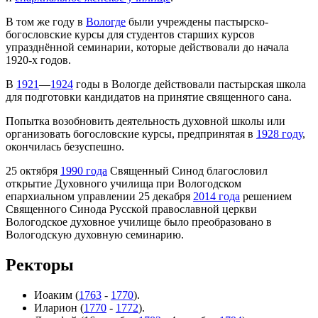
В том же году в
Вологде
были учреждены пастырско-
богословские курсы для студентов старших курсов
упразднённой семинарии, которые действовали до начала
1920-х годов.
В
1921
—
1924
годы в Вологде действовали пастырская школа
для подготовки кандидатов нa принятие священного сана.
Попытка возобновить деятельность духовной школы или
организовать богословские курсы, предпринятая в
1928 году
,
окончилась безуспешно.
25 октября
1990 года
Священный Синод благословил
открытие Духовного училища при Вологодском
епархиальном управлении 25 декабря
2014 года
решением
Священного Синода Русской православной церкви
Вологодское духовное училище было преобразовано в
Вологодскую духовную семинарию.
Ректоры
Иоаким (
1763
-
1770
).
Иларион (
1770
-
1772
).