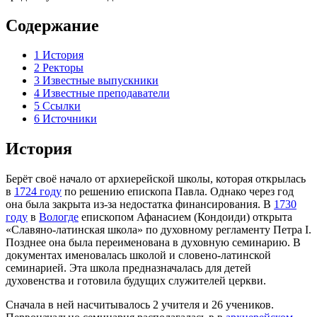
Содержание
1
История
2
Ректоры
3
Известные выпускники
4
Известные преподаватели
5
Ссылки
6
Источники
История
Берёт своё начало от архиерейской школы, которая открылась
в
1724 году
по решению епископа Павла. Однако через год
она была закрыта из-за недостатка финансирования. В
1730
году
в
Вологде
епископом Афанасием (Кондоиди) открыта
«Славяно-латинская школа» по духовному регламенту Петра I.
Позднее она была переименована в духовную семинарию. В
документах именовалась школой и словено-латинской
семинарией. Эта школа предназначалась для детей
духовенства и готовила будущих служителей церкви.
Сначала в ней насчитывалось 2 учителя и 26 учеников.