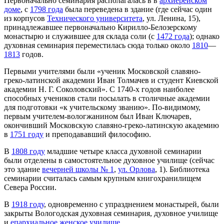
Первоначально семинария располагалась в в
apxиepeйском
доме
, с
1798 года
была переведена в здание (где сейчас один
из корпусов
Технического университета
, ул. Ленина, 15),
принадлежавшее первоначально Кирилло-Белозерскому
монастырю и служившее для склада соли (с
1472 года
); однако
духовная семинария переместилась сюда только около
1810
—
1813
годов.
Первыми учителями были «ученик Московской славяно-
греко-латинской академии Иван Толмачев и студент Киевской
академии Н. Г. Соколовский». С 1740-х годов наиболее
способных учеников стали посылать в столичные академии
для подготовки «к учительскому званию». По-видимому,
первым учителем-вологжанином был Иван Ключарев,
окончивший Московскую славяно-греко-латинскую академию
в
1751 году
и преподававший философию.
В
1808 году
младшие четыре класса духовной семинарии
были отделены в самостоятельное духовное училище (сейчас
это здание
вечерней школы № 1
,
ул. Орлова
, 1). Библиотека
семинарии считалась самым крупным книгохранилищем
Севера России.
В
1918 году
, одновременно с упразднением монастырей, были
закрыты Вологодская духовная семинария, духовное училище
и
епархиальное женское училище
.