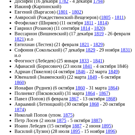
Досифей (16 декабря
1782
- 4 декабря
1794
)
Иакинф (Карпинский)
Евгений (Варгасов) (
1801
-
1802
)
Амвросий (Рождественский-Вещезеров) (
1805
-
1811
)
Феофилакт (Ширяев) (11 октября
1811
-
1814
)
Гавриил (Розанов) (11 сентября
1814
-
1820
)
Виссарион (Вишневский) (17 декабря
1819
- 26 февраля
1821
) и.о
Евтихиан (Лестев) (21 февраля
1821
-
1829
)
Софония (Сокольский) (7 декабря
1829
- 29 ноября
1831
)
и.о
Феогност (Лебедев) (25 января
1833
-
1841
)
Афанасий (Борисович) (23 июля
1841
- 4 октября 1846)
Адриан (Тяжелов) (4 октября
1846
- 22 марта
1849
)
Ювеналий (Знаменский) (22 марта
1849
- 6 октября
1860
)
Ионафан (Руднев) (6 октября
1860
- 31 марта
1864
)
Полиевкт (Пясковский) (31 марта
1864
-
1867
)
Павел (Попов) (6 февраля
1867
- 13 октября
1868
)
Авраамий (Летницкий) (30 октября
1868
- 20 октября
1874
)
Николай Попов (упом.
1875
)
Петр Лосев (2 июля
1875
- 5 октября
1887
)
Иоанн Лебедев (15 октября
1887
- 2 июня
1895
)
Василий (Лузин) (28 июля
1895
- 15 ноября
1896
)