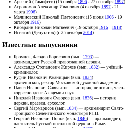
Арсений (Тимофеев) (15 ноября
1896
- 27 сентября
1897
)
Агрономов Александр Иванович (4 октября
1897
- 21
марта
1906
)
Малиновский Николай Платонович (15 июня
1906
- 19
октября
1916
)
Кибардин Николай Матвеевич (19 октября
1916
-
1918
)
Игнатий (Депутатов) (с 25 декабря
2014
)
Известные выпускники
Бромцев, Феодор Борисович (вып.
1793
) —
архимандрит Русской православной церкви.
Александр Степанович Жиряев (вып.
1832
) — учёный-
криминолог.
Руфин Иванович Ржаницын (вып.
1834
) —
архиепископ, ректор Московской духовной академии.
Павел Иванович Савваитов — историк, лингвист, член-
корреспондент Академии наук.
Николай Иванович Суворов (вып.
1836
) — историк
церкви, краевед, археолог.
Сергий Мармарисов (вып.
1834
) — архимандрит Свято-
Троицкого Селенгинского монастыря РПЦ.
Георгий Иванович Попов (вып.
1846
) — архимандрит,
настоятель Русской посольской церкви в Риме.