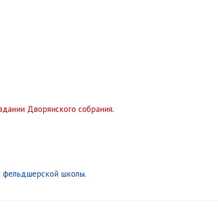
здании Дворянского собрания
.
й фельдшерской школы
.