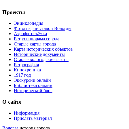
Проекты
Энциклопедия
Фотографии старой Вологды
Аэрофотосъёмка
Ретро панорама города
Старые карты города
Карта исторических объектов
Исторические документы
Старые вологодские газеты
Ретрография
Кинохроника
1917 год
Экскурсии онлайн
Библиотека онлайн
Исторический блог
О сайте
Информация
Прислать материал
Вологда
история города