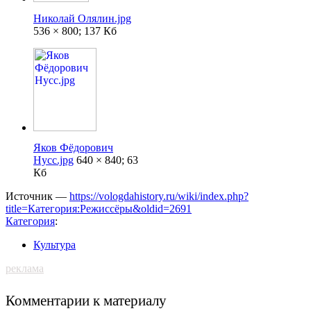
Николай Олялин.jpg
536 × 800; 137 Кб
Яков Фёдорович
Нусс.jpg
640 × 840; 63
Кб
Источник —
https://vologdahistory.ru/wiki/index.php?
title=Категория:Режиссёры&oldid=2691
Категория
:
Культура
реклама
Комментарии к материалу