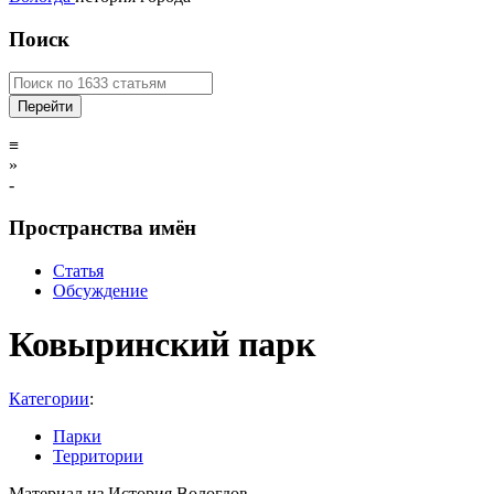
Поиск
≡
»
-
Пространства имён
Статья
Обсуждение
Ковыринский парк
Категории
:
Парки
Территории
Материал из История Вологдов