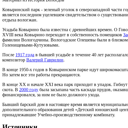
Ковыринский парк - зеленый уголок в северозападной части г
является последним уцелевшем свидетельством о существовани
отдыха вологжан.
Усадьба Ковырино была известна с древнейших времен. О Говор
XVIII века Ковырино переходит в собственность помещиков
За
фамилии Вологодчины. Вологодские Олешевы были в близком р
Голенищевыми-Кутузовыми.
После
1917 года
в бывшей усадьбе в течение 40 лет располагал
композитор
Валерий Гаврилин
.
В конце 1950-х годов в Ковыринском парке идут широкомасшта
Но затем все эти работы прекращаются.
В конце XX и начале XXI века парк приходит в упадок. Гибнут
скота. В
2000 году
была засыпана часть каскада прудов, оказав
финансировался, за ним не было должного ухода.
Бывший барский дом в настоящее время является муниципально
дополнительного образования детей «Детский юношеский центр
принадлежавшие Учебно-производственному комбинату.
Источники