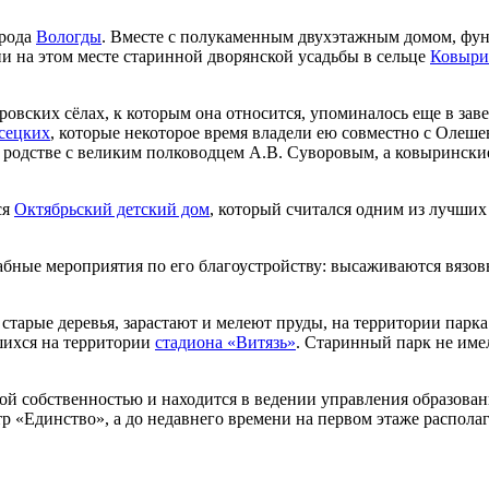
орода
Вологды
. Вместе с полукаменным двухэтажным домом, фунд
и на этом месте старинной дворянской усадьбы в сельце
Ковыри
овских сёлах, к которым она относится, упоминалось еще в зав
сецких
, которые некоторое время владели ею совместно с Олеш
одстве с великим полководцем А.В. Суворовым, а ковыринские
ся
Октябрьский детский дом
, который считался одним из лучших
бные мероприятия по его благоустройству: высаживаются вязовы
 старые деревья, зарастают и мелеют пруды, на территории парк
шихся на территории
стадиона «Витязь»
. Старинный парк не имел
й собственностью и находится в ведении управления образован
 «Единство», а до недавнего времени на первом этаже располаг