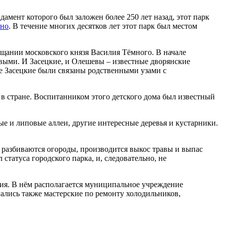
амент которого был заложен более 250 лет назад, этот парк
но
. В течение многих десятков лет этот парк был местом
ещании московского князя Василия Тёмного. В начале
евыми. И Засецкие, и Олешевы – известные дворянские
 Засецкие были связаны родственными узами с
 в стране. Воспитанником этого детского дома был известный
е и липовые аллеи, другие интересные деревья и кустарники.
а разбиваются огороды, производится выкос травы и выпас
 статуса городского парка, и, следовательно, не
ия. В нём располагается муниципальное учреждение
ались также мастерские по ремонту холодильников,