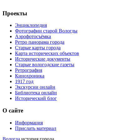
Проекты
Энциклопедия
Фотографии старой Вологды
Аэрофотосъёмка
Ретро панорама города
Старые карты города
Карта исторических объектов
Исторические документы
Старые вологодские газеты
Ретрография
Кинохроника
1917 год
Экскурсии онлайн
Библиотека онлайн
Исторический блог
О сайте
Информация
Прислать материал
Вологда
история города