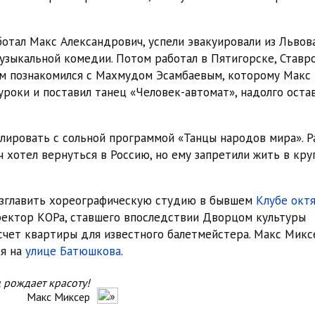
отал Макс Александрович, успели эвакуировали из Львова
зыкальной комедии. Потом работал в Пятигорске, Ставро
ном познакомился с Махмудом Эсамбаевым, которому Макс
уроки и поставил танец «Человек-автомат», надолго оста
лировать с сольной программой «Танцы народов мира». Р
 хотел вернуться в Россию, но ему запретили жить в кр
озглавить хореографическую студию в бывшем
Клубе окт
ектор КОРа, ставшего впоследствии Дворцом культуры
счет квартиры для известного балетмейстера. Макс Микс
ся на
улице Батюшкова
.
 рождает красоту!
Макс Миксер