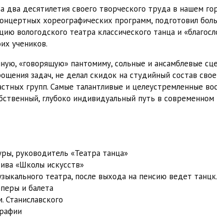
За два десятилетия своего творческого труда в нашем го
 концертных хореографических программ, подготовил бол
цию вологодского театра классического танца и «благосл
их учеников.
чную, «говорящую» пантомиму, сольные и ансамблевые сц
рощения задач, не делал скидок на студийный состав свое
астных групп. Самые талантливые и целеустремленные вос
обственный, глубоко индивидуальный путь в современном
уры, руководитель «Театра танца»
тива «Школы искусств»
узыкального театра, после выхода на пенсию ведет танцк
оперы и балета
. Станиславского
графии