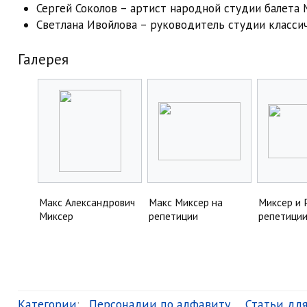
Сергей Соколов – артист народной студии балета 
Светлана Ивойлова – руководитель студии классич
Галерея
Макс Александрович
Макс Миксер на
Миксер и 
Миксер
репетиции
репетици
Категории
:
Персоналии по алфавиту
Статьи дл