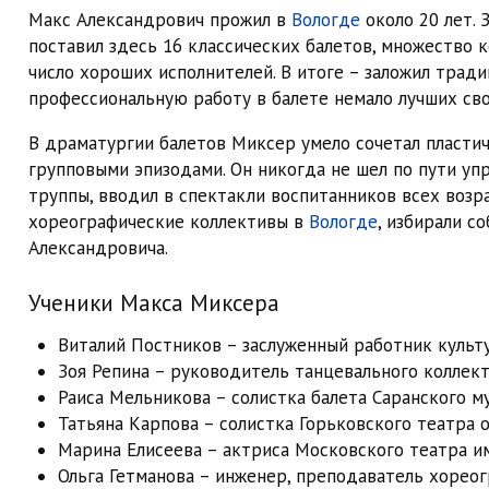
Макс Александрович прожил в
Вологде
около 20 лет. 
поставил здесь 16 классических балетов, множество
число хороших исполнителей. В итоге – заложил тради
профессиональную работу в балете немало лучших сво
В драматургии балетов Миксер умело сочетал пласти
групповыми эпизодами. Он никогда не шел по пути уп
труппы, вводил в спектакли воспитанников всех возр
хореографические коллективы в
Вологде
, избирали с
Александровича.
Ученики Макса Миксера
Виталий Постников – заслуженный работник культ
Зоя Репина – руководитель танцевального коллек
Раиса Мельникова – солистка балета Саранского м
Татьяна Карпова – солистка Горьковского театра 
Марина Елисеева – актриса Московского театра им
Ольга Гетманова – инженер, преподаватель хорео