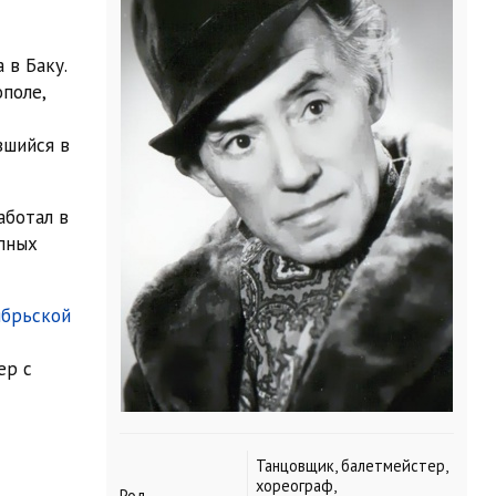
 в Баку.
поле,
вшийся в
аботал в
упных
ябрьской
ер с
Танцовщик, балетмейстер,
хореограф,
Род