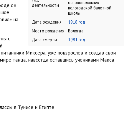
основоположник
роде он
деятельности
вологодской балетной
ьшое
школы
овил» на
Дата рождения
1918 год
Место рождения
Вологда
ены с
Дата смерти
1981 год
й
питанники Миксера, уже повзрослев и создав свои
 мире танца, навсегда оставшись учениками Макса
лассы в Тунисе и Египте