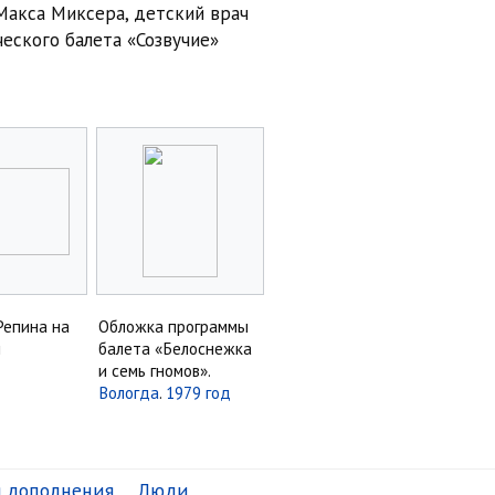
Макса Миксера, детский врач
еского балета «Созвучие»
Репина на
Обложка программы
и
балета «Белоснежка
и семь гномов».
Вологда
.
1979 год
я дополнения
Люди