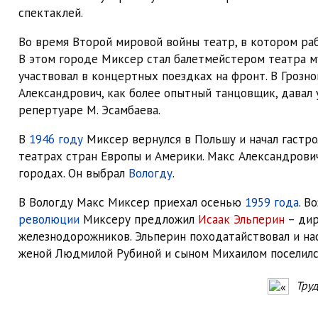
спектаклей.
Во время Второй мировой войны театр, в котором раб
В этом городе Миксер стал балетмейстером театра му
участвовал в концертных поездках на фронт. В Гроз
Александрович, как более опытный танцовщик, давал 
репертуаре М. Эсамбаева.
В
1946 году
Миксер вернулся в Польшу и начал гастро
театрах стран Европы и Америки. Макс Александрович
городах. Он выбрал
Вологду
.
В Вологду Макс Миксер приехал осенью
1959 года
. В
революции
Миксеру предложил
Исаак Эльперин
– дир
железнодорожников. Эльперин походатайствовал и на
женой Людмилой Рубиной и сыном Михаилом поселил
Труд