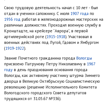
Свою трудовую деятельность начал с 10 лет - был
отдан в ученики сапожнику. С июля
1907 года
по
1956 год
работал в железнодорожных мастерских на
различных должностях. Проходил военную службу в
Кронштадте, на крейсере “Аврора”, в первой
артиллерийской роте (
1915
-
1918
). Участвовал в
военных действиях под Лугой, Гдовом и Ямбургом
(
1919
-
1922
).
Звание Почетного гражданина города
Вологды
присвоено Патрунову Петру Николаевичу в
1967
году
в день празднования основания города
Вологды, как активному участнику штурма Зимнего
дворца в Великую Октябрьскую Социалистическую
революцию (решение Исполнительного Комитета
Вологодского городского Совета депутатов
трудящихся от 31.05.67 №336).