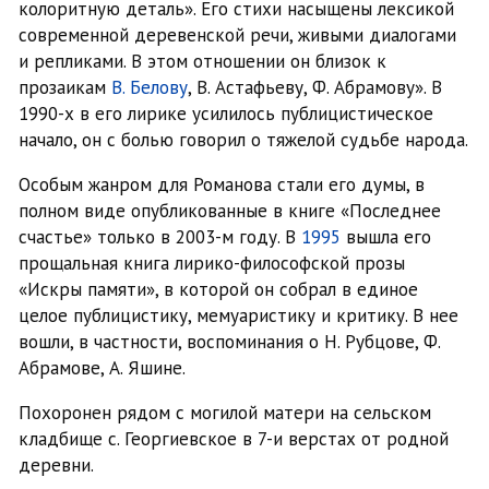
колоритную деталь». Его стихи насыщены лексикой
современной деревенской речи, живыми диалогами
и репликами. В этом отношении он близок к
прозаикам
В. Белову
, В. Астафьеву, Ф. Абрамову». В
1990-х в его лирике усилилось публицистическое
начало, он с болью говорил о тяжелой судьбе народа.
Особым жанром для Романова стали его думы, в
полном виде опубликованные в книге «Последнее
счастье» только в 2003-м году. В
1995
вышла его
прощальная книга лирико-философской прозы
«Искры памяти», в которой он собрал в единое
целое публицистику, мемуаристику и критику. В нее
вошли, в частности, воспоминания о Н. Рубцове, Ф.
Абрамове, А. Яшине.
Похоронен рядом с могилой матери на сельском
кладбище с. Георгиевское в 7-и верстах от родной
деревни.