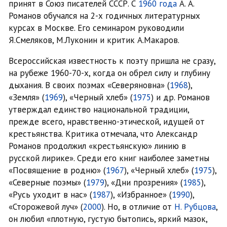
принят в Союз писателей СССР. С
1960 года
А. А.
Романов обучался на 2-х годичных литературных
курсах в Москве. Его семинаром руководили
Я.Смеляков, М.Луконин и критик А.Макаров.
Всероссийская известность к поэту пришла не сразу,
на рубеже 1960-70-х, когда он обрел силу и глубину
дыхания. В своих поэмах «Северяновна» (
1968
),
«Земля» (
1969
), «Черный хлеб» (
1975
) и др. Романов
утверждал единство национальной традиции,
прежде всего, нравственно-этической, идущей от
крестьянства. Критика отмечала, что Александр
Романов продолжил «крестьянскую» линию в
русской лирике». Среди его книг наиболее заметны
«Посвящение в родню» (
1967
), «Черный хлеб» (
1975
),
«Северные поэмы» (
1979
), «Дни прозрения» (
1985
),
«Русь уходит в нас» (
1987
), «Избранное» (
1990
),
«Сторожевой луч» (
2000
). Но, в отличие от
Н. Рубцова
,
он любил «плотную, густую бытопись, яркий мазок,