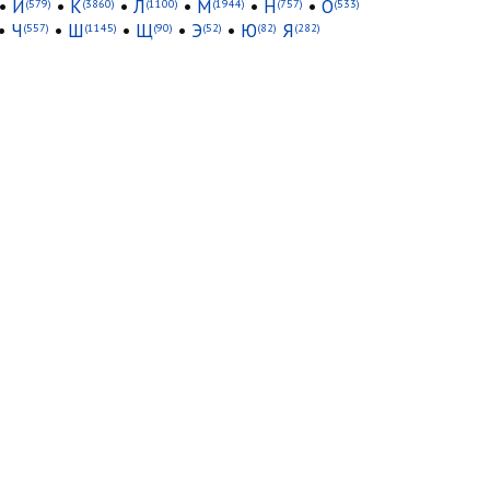
•
И
•
К
•
Л
•
М
•
Н
•
О
(579)
(3860)
(1100)
(1944)
(757)
(533)
•
Ч
•
Ш
•
Щ
•
Э
•
Ю
Я
(557)
(1145)
(90)
(52)
(82)
(282)