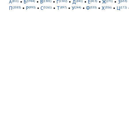
А
•
Б
•
В
•
Г
•
Д
•
Е
•
Ж
•
З
(811)
(1984)
(1301)
(1382)
(841)
(413)
(271)
(653)
П
•
Р
•
С
•
Т
•
У
•
Ф
•
Х
•
Ц
(2083)
(993)
(3261)
(897)
(244)
(533)
(356)
(172)