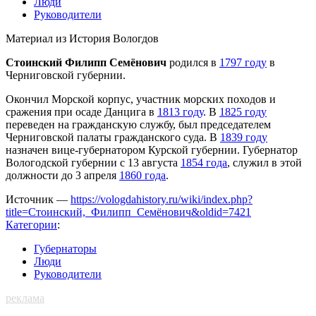
Люди
Руководители
Материал из История Вологдов
Стоинский Филипп Семёнович
родился в
1797 году
в
Черниговской губернии.
Окончил Морской корпус, участник морских походов и
сражения при осаде Данцига в
1813 году
. В
1825 году
переведен на гражданскую службу, был председателем
Черниговской палаты гражданского суда. В
1839 году
назначен вице-губернатором Курской губернии. Губернатор
Вологодской губернии с 13 августа
1854 года
, служил в этой
должности до 3 апреля
1860 года
.
Источник —
https://vologdahistory.ru/wiki/index.php?
title=Стоинский,_Филипп_Семёнович&oldid=7421
Категории
:
Губернаторы
Люди
Руководители
реклама