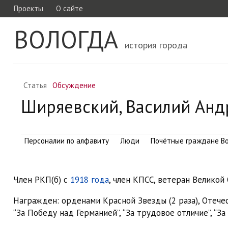
Проекты
О сайте
ВОЛОГДА
история города
Статья
Обсуждение
Ширяевский, Василий Анд
Персоналии по алфавиту
Люди
Почётные граждане В
Член РКП(б) с
1918 года
, член КПСС, ветеран Велико
Награжден: орденами Красной Звезды (2 раза), Отече
“За Победу над Германией”, “За трудовое отличие”, “З