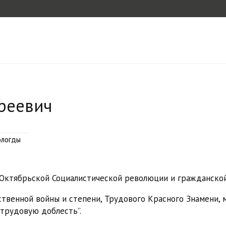
реевич
ологды
й Октябрьской Социалистической революции и гражданско
ственной войны и степени, Трудового Красного Знамени,
а трудовую доблесть”.