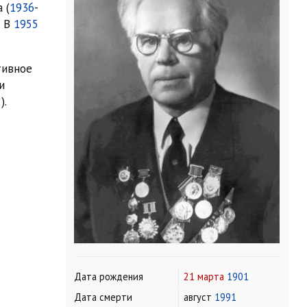
 (
1936
-
. В
1955
тивное
и
).
Дата рождения
21 марта
1901
Дата смерти
август
1991