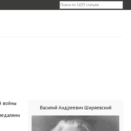
й войны
Василий Андреевич Ширяевский
 медалями