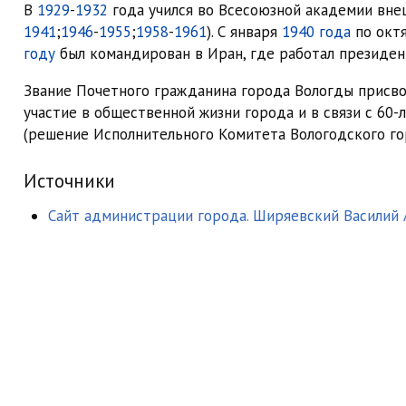
В
1929
-
1932
года учился во Всесоюзной академии внеш
1941
;
1946
-
1955
;
1958
-
1961
). С января
1940 года
по окт
году
был командирован в Иран, где работал президен
Звание Почетного гражданина города Вологды присв
участие в общественной жизни города и в связи с 60
(решение Исполнительного Комитета Вологодского гор
Источники
Сайт администрации города. Ширяевский Василий