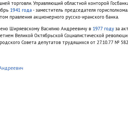
ней торговли. Управляющий областной конторой Госбанка
ябрь
1941 года
- заместитель председателя горисполкома
том правления акционерного русско-иранского банка.
оено Ширяевскому Василию Андреевичу в
1977 году
за ак
-летием Великой Октябрьской Социалистической революци
одского Совета депутатов трудящихся от 27.10.77 № 582
 Андреевич