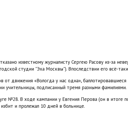
казано известному журналисту Сергею Расову из-за невер
годской студии "Эха Москвы"). Впоследствии его всё-таки
в от движения «Вологда у нас одна», баллотировавшиеся 
ени учительницы, подписанный тремя разными фамилиями.
е №28. В ходе кампании у Евгения Перова (он в итоге по
избит и пролежал 10 дней в больнице.