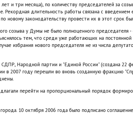
лет и три месяца), по количеству председателей за созыв
е. Рекордная длительность работы связана с введением 
 по новому законодательству провести их в этот срок бы
того созыва у Думы не было полноценного председателя -
бъяснялось тем, что среди уже работающих на постоянной
лучае избрания нового председателя не из числа депутат
, СДПР, Народной партии и "Единой России" (создана 22 
и в 2007 году перешли во вновь созданную фракцию "Спр
днены.
едлагали перейти на пропорциональный порядок формиро
 города. 10 октября 2006 года было подписано соглашени