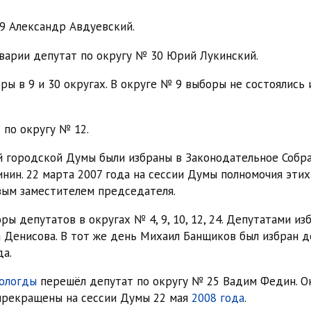
9 Александр Авдуевский.
аварии депутат по округу № 30 Юрий Лукинский.
 в 9 и 30 округах. В округе № 9 выборы не состоялись и
 по округу № 12.
й городской Думы были избраны в Законодательное Собра
инин. 22 марта 2007 года на сессии Думы полномочия эт
вым заместителем председателя.
ы депутатов в округах № 4, 9, 10, 12, 24. Депутатами и
а Денисова. В тот же день Михаил Банщиков был избран 
а.
ологды
перешёл депутат по округу № 25 Вадим Федин. Он
 прекращены на сессии Думы 22 мая
2008 года
.