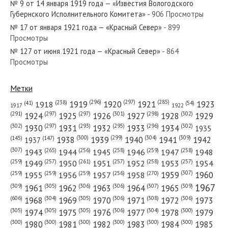
№ 9 от 14 января 1919 года — «Известия Вологодского
Губернского Исполнительного Комитета»
- 906 Просмотры
№ 17 от января 1921 года — «Красный Север»
- 899
Просмотры
№ 127 от июня 1921 года — «Красный Север»
- 864
№ 109 от мая 1972 года — «Красный Север»
Просмотры
Метки
(296)
(297)
(285)
(238)
1919
1920
1921
1923
1918
(54)
(41)
1922
1917
№ 159 от июля 1960 года — «Красный Север»
(301)
(298)
(302)
(291)
(297)
(297)
1924
1925
1926
1927
1928
1929
(302)
(302)
(297)
(293)
(295)
(296)
1930
1931
1932
1933
1934
1935
(309)
(300)
(299)
(304)
1938
1939
1940
1941
1942
(147)
(145)
1937
(307)
(265)
(256)
(258)
(259)
(258)
1943
1944
1945
1946
1947
1948
(261)
(259)
(257)
(257)
(258)
(257)
1950
1949
1951
1952
1953
1954
№ 147 от июля 1923 года — «Красный Север»
(307)
(270)
(259)
(259)
(259)
(256)
1958
1959
1960
1955
1956
1957
1967
(309)
(305)
(306)
(306)
(307)
(309)
1961
1962
1963
1964
1965
(606)
(305)
(306)
(308)
(306)
(304)
1968
1969
1970
1971
1972
1973
(305)
(305)
(305)
(306)
(304)
(300)
1974
1975
1976
1977
1978
1979
(300)
(300)
(300)
(300)
(300)
(300)
1980
1981
1982
1983
1984
1985