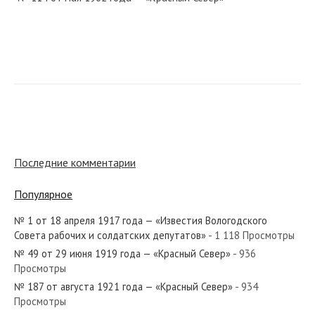
№ 25 от февраля 1931 года — «Красный Север»
№ 221 от сентября 1975 года — «Красный Север»
Последние комментарии
Популярное
№ 1 от 18 апреля 1917 года — «Известия Вологодского
№ 43 от марта 1947 года — «Красный Север»
Совета рабочих и солдатских депутатов»
- 1 118 Просмотры
№ 49 от 29 июня 1919 года — «Красный Север»
- 936
Просмотры
№ 187 от августа 1921 года — «Красный Север»
- 934
Просмотры
№ 224 от сентября 1980 года — «Красный Север»