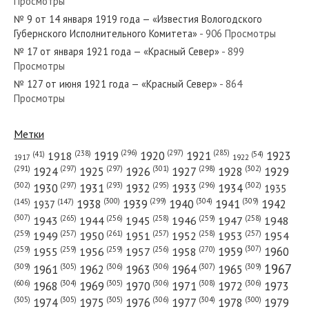
Просмотры
№ 9 от 14 января 1919 года — «Известия Вологодского
№ 101 от мая 1937 года — «Красный
Губернского Исполнительного Комитета»
- 906 Просмотры
Север»
№ 17 от января 1921 года — «Красный Север»
- 899
Просмотры
№ 164 от августа 1956 года —
№ 127 от июня 1921 года — «Красный Север»
- 864
Просмотры
«Красный Север»
Метки
(296)
(297)
(285)
(238)
1919
1920
1921
1923
1918
(54)
(41)
1922
1917
(301)
(298)
(302)
(291)
(297)
(297)
1924
1925
1926
1927
1928
1929
(302)
(302)
(297)
(293)
(295)
(296)
1930
1931
1932
1933
1934
1935
(309)
(300)
(299)
(304)
1938
1939
1940
1941
1942
(147)
(145)
1937
(307)
(265)
(256)
(258)
(259)
(258)
1943
1944
1945
1946
1947
1948
(261)
(259)
(257)
(257)
(258)
(257)
1950
1949
1951
1952
1953
1954
(307)
(270)
(259)
(259)
(259)
(256)
1958
1959
1960
1955
1956
1957
1967
(309)
(305)
(306)
(306)
(307)
(309)
1961
1962
1963
1964
1965
(606)
(305)
(306)
(308)
(306)
(304)
1968
1969
1970
1971
1972
1973
(305)
(305)
(305)
(306)
(304)
(300)
1974
1975
1976
1977
1978
1979