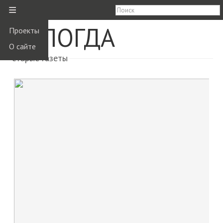
≡
ВОЛОГДА
Проекты
О сайте
старые газеты