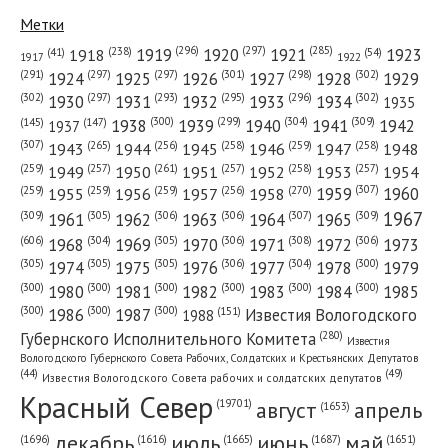
Метки
(296)
(297)
(285)
(238)
1919
1920
1921
1923
1918
(54)
(41)
1922
1917
(301)
(298)
(302)
(291)
(297)
(297)
1924
1925
1926
1927
1928
1929
(302)
(302)
(297)
(293)
(295)
(296)
1930
1931
1932
1933
1934
1935
(309)
(300)
(299)
(304)
1938
1939
1940
1941
1942
(147)
(145)
1937
(307)
(265)
(256)
(258)
(259)
(258)
1943
1944
1945
1946
1947
1948
(261)
(259)
(257)
(257)
(258)
(257)
1950
1949
1951
1952
1953
1954
(307)
(270)
(259)
(259)
(259)
(256)
1958
1959
1960
1955
1956
1957
1967
(309)
(305)
(306)
(306)
(307)
(309)
1961
1962
1963
1964
1965
(606)
(305)
(306)
(308)
(306)
(304)
1968
1969
1970
1971
1972
1973
(305)
(305)
(305)
(306)
(304)
(300)
1974
1975
1976
1977
1978
1979
(300)
(300)
(300)
(300)
(300)
(300)
1980
1981
1982
1983
1984
1985
(300)
(300)
(300)
1986
1987
Известия Вологодского
(151)
1988
(280)
Губернского Исполнительного Комитета
Известия
Вологодского Губернского Совета Рабочих, Солдатских и Крестьянских Депутатов
(49)
(44)
Известия Вологодского Совета рабочих и солдатских депутатов
Красный Cевер
август
апрель
(19701)
(1653)
декабрь
июль
июнь
май
(1696)
(1687)
(1665)
(1651)
(1616)