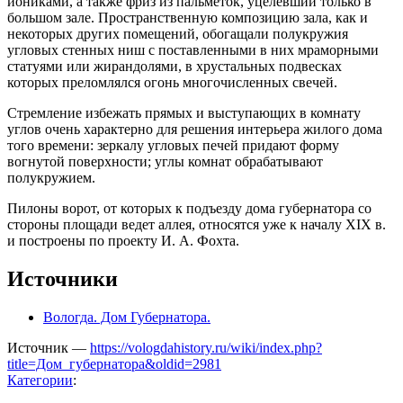
иониками, а также фриз из пальметок, уцелевший только в
большом зале. Пространственную композицию зала, как и
некоторых других помещений, обогащали полукружия
угловых стенных ниш с поставленными в них мраморными
статуями или жирандолями, в хрустальных подвесках
которых преломлялся огонь многочисленных свечей.
Стремление избежать прямых и выступающих в комнату
углов очень характерно для решения интерьера жилого дома
того времени: зеркалу угловых печей придают форму
вогнутой поверхности; углы комнат обрабатывают
полукружием.
Пилоны ворот, от которых к подъезду дома губернатора со
стороны площади ведет аллея, относятся уже к началу XIX в.
и построены по проекту И. А. Фохта.
Источники
Вологда. Дом Губернатора.
Источник —
https://vologdahistory.ru/wiki/index.php?
title=Дом_губернатора&oldid=2981
Категории
: