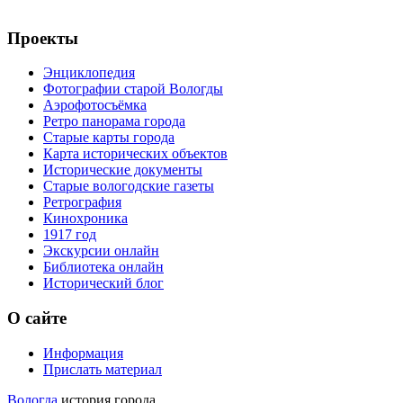
Проекты
Энциклопедия
Фотографии старой Вологды
Аэрофотосъёмка
Ретро панорама города
Старые карты города
Карта исторических объектов
Исторические документы
Старые вологодские газеты
Ретрография
Кинохроника
1917 год
Экскурсии онлайн
Библиотека онлайн
Исторический блог
О сайте
Информация
Прислать материал
Вологда
история города