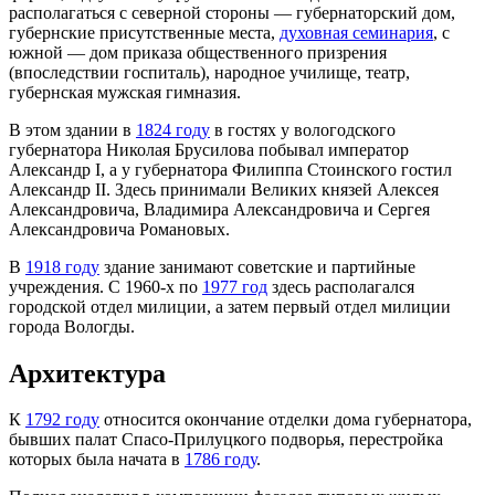
располагаться с северной стороны — губернаторский дом,
губернские присутственные места,
духовная семинария
, с
южной — дом приказа общественного призрения
(впоследствии госпиталь), народное училище, театр,
губернская мужская гимназия.
В этом здании в
1824 году
в гостях у вологодского
губернатора Николая Брусилова побывал император
Александр I, а у губернатора Филиппа Стоинского гостил
Александр II. Здесь принимали Великих князей Алексея
Александровича, Владимира Александровича и Сергея
Александровича Романовых.
В
1918 году
здание занимают советские и партийные
учреждения. С 1960-х по
1977 год
здесь располагался
городской отдел милиции, а затем первый отдел милиции
города Вологды.
Архитектура
К
1792 году
относится окончание отделки дома губернатора,
бывших палат Спасо-Прилуцкого подворья, перестройка
которых была начата в
1786 году
.