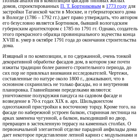
Полная аналогия в композиции фасадов типовых жилых
домов, спроектированных
П. Т. Бортниковым
в
1773 году
для
застройки Таганской части в Москве, и губернаторского дома
в Вологде (1786 – 1792 гг.) дает право утверждать, что автором
его безусловно является Бортников, бывший вологодским
губернским архитектором с 1785 по 1791 гг. Однако, создатель
этого прекрасного образца провинциального зодчества конца
XVIII в. умер в октябре 1791 года до окончания строительства
дома.
Изящный и по композиции, и по сдержанной, очень тонкой
декоративной обработке фасадов дом, в котором уже почти
изжиты традиции более раннего строительного периода, до
сих пор не привлекал внимания исследователей. Чертежи,
составленные по натуре около 1800 г., доказывают, что в
основном сохранились не только фасады, но и внутренняя
планировка. Главнейшими переделками являются:
уничтожение полукружия пандуса на садовом фасаде и
возведение в 70-х годах XIX в. арх. Шильдкнехтом
одноэтажной пристройки к восточному торцу. Кроме того, на
фасаде по набережной устроен балкон, старинная лестница на
арках заменена чугунной, а балкон, выходивший во двор,
превращен в застекленную террасу на каменных столбах. О
первоначальной элегантной отделке парадной анфилады дома
дает некоторое представление лепной карниз с модульонами и