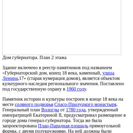
Дом губернатора. План 2 этажа
Здание включено в реестр памятников под названием
«Губернаторский дом, конец 18 века, каменный,
улица
Ленина
,17» (старая нумерация домов), является объектом
культурного наследия регионального значения. Поставлено
под государственную охрану в
1960 году
.
Памятник истории и культуры построен в конце 18 века на
месте
соляного подворья
Спасо-Прилуцкого монастыря
.
Генеральный план
Вологды
от
1780 года
, утвержденный
императрицей Екатериной II, предусматривал размещение в
городе дома генерал-губернатора. Тогда же была
запроектирована
Плац-Парадная площадь
прямоугольной
формы, с двумя полукружиями. На ней должны были