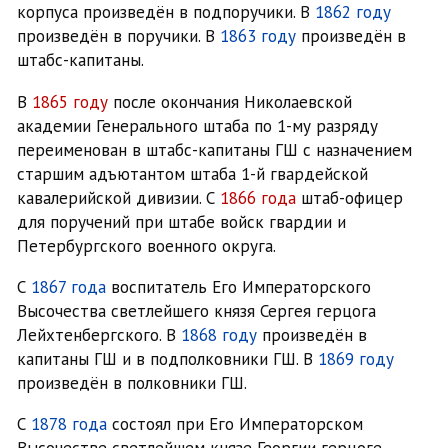
корпуса произведён в подпоручики. В
1862 году
произведён в поручики. В
1863 году
произведён в
штабс-капитаны.
В
1865 году
после окончания Николаевской
академии Генерального штаба по 1-му разряду
переименован в штабс-капитаны ГШ с назначением
старшим адъютантом штаба 1-й гвардейской
кавалерийской дивизии. С
1866 года
штаб-офицер
для поручений при штабе войск гвардии и
Петербургского военного округа.
С
1867 года
воспитатель Его Императорского
Высочества светлейшего князя Сергея герцога
Лейхтенбергского. В
1868 году
произведён в
капитаны ГШ и в подполковники ГШ. В
1869 году
произведён в полковники ГШ.
С
1878 года
состоял при Его Императорском
Высочестве светлейшем князе Георгии герцоге