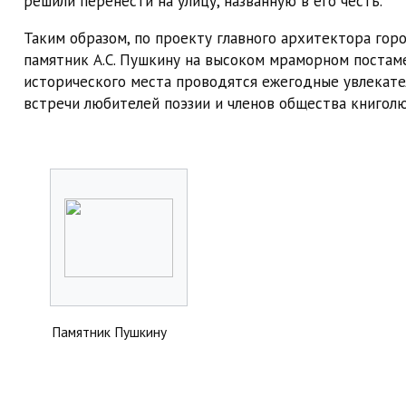
решили перенести на улицу, названную в его честь.
Таким образом, по проекту главного архитектора гор
памятник А.С. Пушкину на высоком мраморном постаме
исторического места проводятся ежегодные увлекат
встречи любителей поэзии и членов общества книголю
Памятник Пушкину