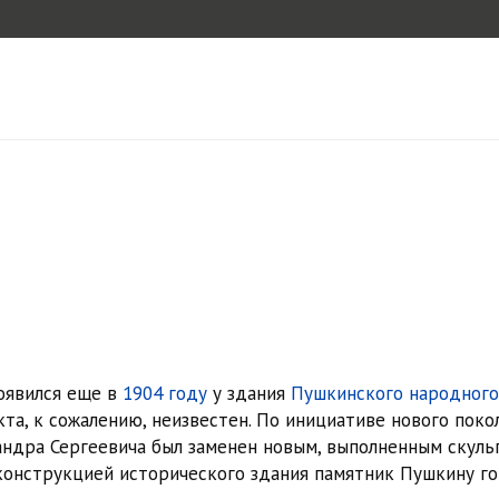
оявился еще в
1904 году
у здания
Пушкинского народного
та, к сожалению, неизвестен. По инициативе нового поко
андра Сергеевича был заменен новым, выполненным скул
еконструкцией исторического здания памятник Пушкину г