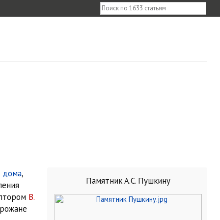
 дома
,
Памятник А.С. Пушкину
ления
ьптором
В.
орожане