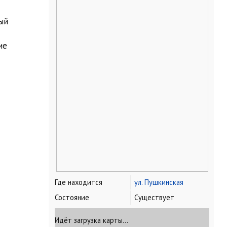
ый
ие
Где находится
ул. Пушкинская
Состояние
Cуществует
Идёт загрузка карты…