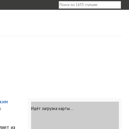
ким
й
Идёт загрузка карты…
ляет из