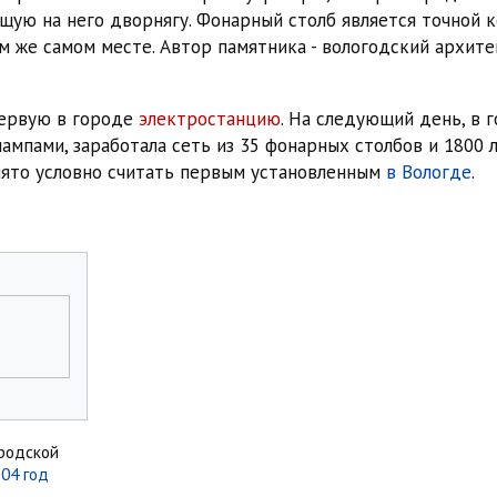
щую на него дворнягу. Фонарный столб является точной 
м же самом месте. Автор памятника - вологодский архит
ервую в городе
электростанцию
. На следующий день, в г
ампами, заработала сеть из 35 фонарных столбов и 1800 
нято условно считать первым установленным
в Вологде
.
родской
04 год