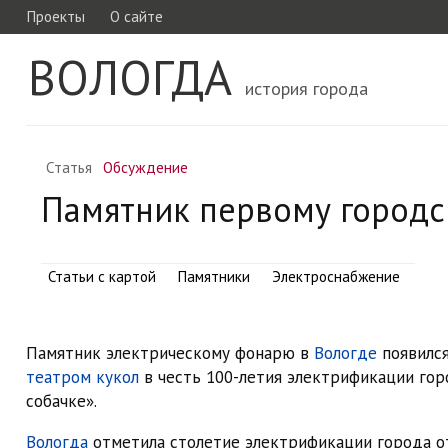
Проекты
О сайте
ВОЛОГДА
история города
Статья
Обсуждение
Памятник первому город
Статьи с картой
Памятники
Электроснабжение
Памятник электрическому фонарю в
Вологде
появилс
театром кукол
в честь 100-летия электрификации го
собачке».
Вологда
отметила столетие электрификации города о