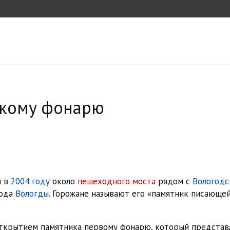
скому фонарю
я в
2004 году
около
пешеходного моста
рядом с
Вологодс
рода
Вологды
. Горожане называют его «памятник писающе
ткрытием памятника первому фонарю, который представ