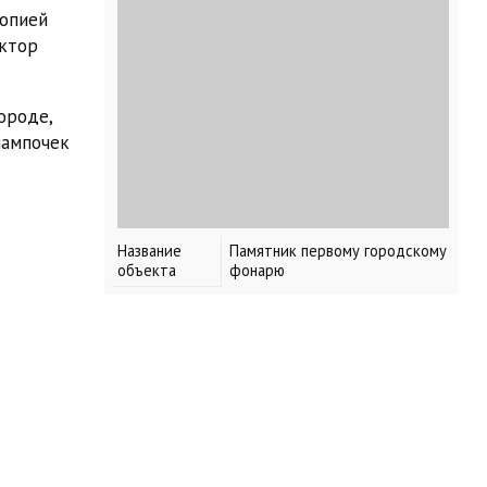
копией
ектор
ороде,
лампочек
Название
Памятник первому городскому
объекта
фонарю