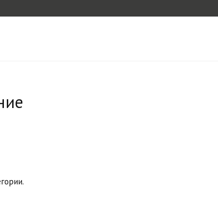
ние
гории.