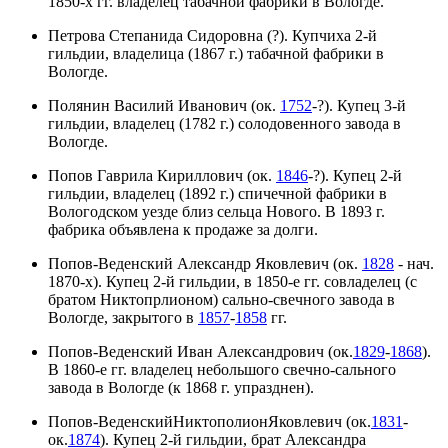
1850-х гг. владелец табачной фабрики в Вологде.
Петрова Степанида Сидоровна (?). Купчиха 2-й
гильдии, владелица (1867 г.) табачной фабрики в
Вологде.
Полянин Василий Иванович (ок.
1752
-?). Купец 3-й
гильдии, владелец (1782 г.) солодовенного завода в
Вологде.
Попов Гаврила Кириллович (ок.
1846
-?). Купец 2-й
гильдии, владелец (1892 г.) спичечной фабрики в
Вологодском уезде близ сельца Нового. В 1893 г.
фабрика объявлена к продаже за долги.
Попов-Веденский Александр Яковлевич (ок.
1828
- нач.
1870-х). Купец 2-й гильдии, в 1850-е гг. совладелец (с
братом Никтопрлионом) сально-свечного завода в
Вологде, закрытого в
1857
-
1858
гг.
Попов-Веденский Иван Александрович (ок.
1829
-
1868
).
В 1860-е гг. владелец небольшого свечно-сального
завода в Вологде (к 1868 г. упразднен).
Попов-ВеденскийНиктополионЯковлевич (ок.
1831
-
ок.
1874
). Купец 2-й гильдии, брат Александра