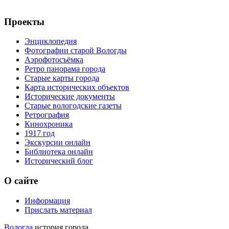
Проекты
Энциклопедия
Фотографии старой Вологды
Аэрофотосъёмка
Ретро панорама города
Старые карты города
Карта исторических объектов
Исторические документы
Старые вологодские газеты
Ретрография
Кинохроника
1917 год
Экскурсии онлайн
Библиотека онлайн
Исторический блог
О сайте
Информация
Прислать материал
Вологда
история города