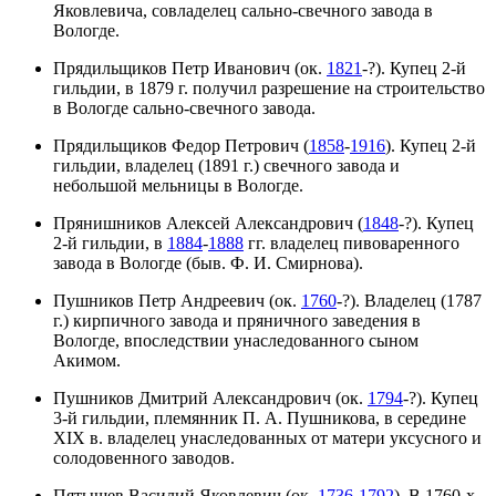
Яковлевича, совладелец сально-свечного завода в
Вологде.
Прядильщиков Петр Иванович (ок.
1821
-?). Купец 2-й
гильдии, в 1879 г. получил разрешение на строительство
в Вологде сально-свечного завода.
Прядильщиков Федор Петрович (
1858
-
1916
). Купец 2-й
гильдии, владелец (1891 г.) свечного завода и
небольшой мельницы в Вологде.
Прянишников Алексей Александрович (
1848
-?). Купец
2-й гильдии, в
1884
-
1888
гг. владелец пивоваренного
завода в Вологде (быв. Ф. И. Смирнова).
Пушников Петр Андреевич (ок.
1760
-?). Владелец (1787
г.) кирпичного завода и пряничного заведения в
Вологде, впоследствии унаследованного сыном
Акимом.
Пушников Дмитрий Александрович (ок.
1794
-?). Купец
3-й гильдии, племянник П. А. Пушникова, в середине
XIX в. владелец унаследованных от матери уксусного и
солодовенного заводов.
Пятышев Василий Яковлевич (ок.
1736
-
1792
). В 1760-х -