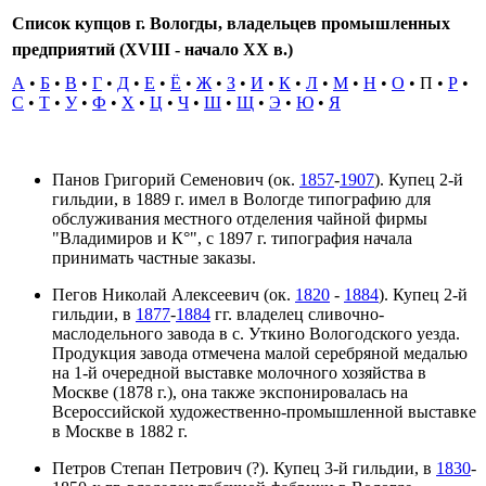
Список купцов г. Вологды, владельцев промышленных
предприятий (XVIII - начало XX в.)
А
•
Б
•
В
•
Г
•
Д
•
Е
•
Ё
•
Ж
•
З
•
И
•
К
•
Л
•
М
•
Н
•
О
•
П
•
Р
•
С
•
Т
•
У
•
Ф
•
Х
•
Ц
•
Ч
•
Ш
•
Щ
•
Э
•
Ю
•
Я
Панов Григорий Семенович (ок.
1857
-
1907
). Купец 2-й
гильдии, в 1889 г. имел в Вологде типографию для
обслуживания местного отделения чайной фирмы
"Владимиров и К°", с 1897 г. типография начала
принимать частные заказы.
Пегов Николай Алексеевич (ок.
1820
-
1884
). Купец 2-й
гильдии, в
1877
-
1884
гг. владелец сливочно-
маслодельного завода в с. Уткино Вологодского уезда.
Продукция завода отмечена малой серебряной медалью
на 1-й очередной выставке молочного хозяйства в
Москве (1878 г.), она также экспонировалась на
Всероссийской художественно-промышленной выставке
в Москве в 1882 г.
Петров Степан Петрович (?). Купец 3-й гильдии, в
1830
-