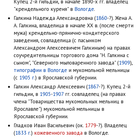
Купец 2-й гильдии, в начале 1890-х гг. владелец
"крендельного куреня" в
Вологде
.
Галкина Надежда Александровна (
1860
-?). Жена А.
А. Галкина, владелица в начале XX в. (после смерти
мужа) крендельно-прянично-кондитерского
заведения, совладелица (с пасынком
Александром Алексеевичем Галкиным) на правах
соучредительницы торгового дома "Н. Галкина с
сыном", "Северного мыловаренного завода" (
1909
),
типографии в Вологде
и мукомольной мельницы
(с
1905 г.
) в Ярославской губернии.
Галкин Александр Алексеевич (
1867
-?). Купец 2-й
гильдии, в
1905
-
1907
гг. совладелец (на правах
члена "Товарищества мукомольных мельниц в
Ярославле") мукомольной мельницы в
Ярославской губернии.
Гладков Иван Васильевич (ок.
1779
-?). Владелец
(
1833 г.
)
кожевенного завода
в Вологде.