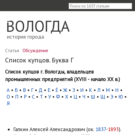
≡
ВОЛОГДА
история города
Статья
Обсуждение
Список купцов. Буква Г
Список купцов г. Вологды, владельцев
промышленных предприятий (XVIII - начало XX в.)
А
•
Б
•
В
•
Г
•
Д
•
Е
•
Ё
•
Ж
•
З
•
И
•
К
•
Л
•
М
•
Н
•
О
•
П
•
Р
•
С
•
Т
•
У
•
Ф
•
Х
•
Ц
•
Ч
•
Ш
•
Щ
•
Э
•
Ю
•
Я
Галкин Алексей Александрович (ок.
1837
-
1893
).