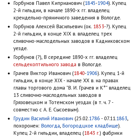
Горбунов Павел Киприанович (
1845
-
1904
). Купец
2-й гильдии, в начале 1890-х гг. владелец
крендельно-пряничного заведения в Вологде.
Горбунов Алексей Васильевич (ок.
1853
-?). Купец
2-й гильдии, в конце XIX в. владелец трех
сливочно-маслодельных заводов в Кадниковском
уезде.
Горбунов (?), В середине 1890-х гг. владелец
сельдекоптильного завода
в Вологде.
Грачев Виктор Иванович (
1840
-
1906
). Купец 1-й
гильдии, в конце XIX - начале XX в. на правах
главы торгового дома "В. И. Грачев и К°" владелец
13 сливочно-маслодельных заводов в
Грязовецком и Тотемском уездах (в т. ч. 7 -
совместно с А. Е. Сысоевым).
Грудин Василий Иванович
(25.02.
1786
- 07.11.
1863
,
похоронен:
Вологда
,
Богородцкое кладбище
).
Купец 2-й гильдии, владелец (
1843 г.
) фабрики