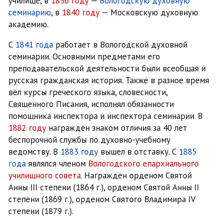
училище, в
1836 году
—
Вологодскую духовную
семинарию
, в
1840 году
— Московскую духовную
академию.
С
1841 года
работает в Вологодской духовной
семинарии. Основными предметами его
преподавательской деятельности были всеобщая и
русская гражданская история. Также в разное время
вёл курсы греческого языка, словесности,
Священного Писания, исполнял обязанности
помощника инспектора и инспектора семинарии. В
1882 году
награждён знаком отличия за 40 лет
беспорочной службы по духовно-учебному
ведомству. В
1883 году
вышел в отставку. С
1885
года
являлся членом
Вологодского епархиального
училищного совета
. Награждён орденом Святой
Анны III степени (1864 г.), орденом Святой Анны II
степени (1869 г.), орденом Святого Владимира IV
степени (1879 г.).