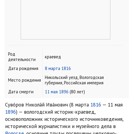
Род
краевед
деятельности
Дата рождения
8 марта
1816
Никольский уезд, Вологодская
Место рождения
губерния, Российская империя
Дата смерти
11 мая
1896
(80 лет)
Суво́ров Никола́й Ива́нович (8 марта
1816
— 11 мая
1896
) — вологодский историк-краевед,
основоположник исторического источниковедения,
исторической журналистики и музейного дела в
Вологде
, основные труды посвящены церковно-