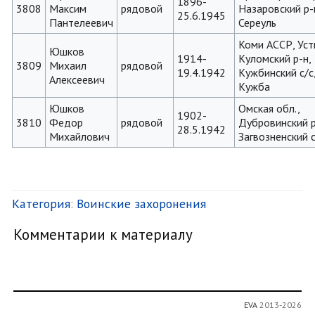
1896-
3808
Максим
рядовой
Назаровский р-н
25.6.1945
Пантелеевич
Сереуль
Коми АССР, Уст
Юшков
1914-
Куломский р-н,
3809
Михаил
рядовой
19.4.1942
Кужбинский с/с,
Алексеевич
Кужба
Юшков
Омская обл.,
1902-
3810
Федор
рядовой
Дубровинский р
28.5.1942
Михайлович
Загвозненский с
Категория
:
Воинские захоронения
Комментарии к материалу
EVA
2013-2026