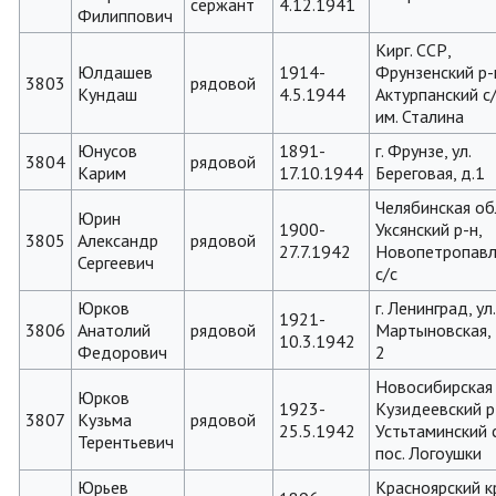
сержант
4.12.1941
Филиппович
Кирг. ССР,
Юлдашев
1914-
Фрунзенский р-
3803
рядовой
Кундаш
4.5.1944
Актурпанский с/
им. Сталина
Юнусов
1891-
г. Фрунзе, ул.
3804
рядовой
Карим
17.10.1944
Береговая, д.1
Челябинская об
Юрин
1900-
Уксянский р-н,
3805
Александр
рядовой
27.7.1942
Новопетропавл
Сергеевич
с/с
Юрков
г. Ленинград, ул
1921-
3806
Анатолий
рядовой
Мартыновская, д
10.3.1942
Федорович
2
Новосибирская 
Юрков
1923-
Кузидеевский р
3807
Кузьма
рядовой
25.5.1942
Устьтаминский с
Терентьевич
пос. Логоушки
Юрьев
Красноярский к