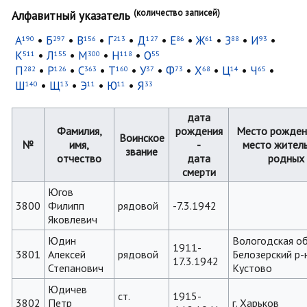
(количество записей)
Алфавитный указатель
А
•
Б
•
В
•
Г
•
Д
•
Е
•
Ж
•
З
•
И
•
190
297
156
213
127
86
61
88
93
К
•
Л
•
М
•
Н
•
О
511
155
300
118
55
П
•
Р
•
С
•
Т
•
У
•
Ф
•
Х
•
Ц
•
Ч
•
282
126
363
160
37
73
68
14
65
Ш
•
Щ
•
Э
•
Ю
•
Я
140
13
11
11
33
дата
Фамилия,
рождения
Место рожден
Воинское
№
имя,
-
место жител
звание
отчество
дата
родных
смерти
Югов
3800
Филипп
рядовой
-7.3.1942
Яковлевич
Юдин
Вологодская об
1911-
3801
Алексей
рядовой
Белозерский р-н
17.3.1942
Степанович
Кустово
Юдичев
ст.
1915-
3802
Петр
г. Харьков